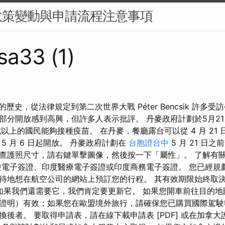
政策變動與申請流程注意事項
sa33 (1)
的歷史，從法律規定到第二次世界大戰 Péter Bencsik 許多
部分開放感到高興，但許多人表示批評。 丹麥政府計劃於5月2
以上的國民能夠接種疫苗。 在丹麥，餐廳露台可以從 4 月 21
5 月 6 日起開放。 丹麥政府計劃在
台胞證台中
5 月 21 日
查護照尺寸，請右鍵單擊圖像，然後按一下「屬性」。 了解有
遊電子簽證、印度醫療電子簽證或印度商務電子簽證。 您已經規
待地想在航空公司的網站上預訂您的行程。 其有效期限始終取
。 如果我們還需要它，我們肯定要更新它。 如果您開車前往目的地
證明）有效；如果您在歐盟境外旅行，請確保您已購買國際駕駛
後者。 要取得申請表，請在線下載申請表 [PDF] 或在加拿