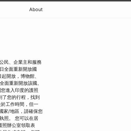
About
受訪公民、企業主和服務
1日全面重新開放國
 日起開放，博物館、
之前全面重新開放該國。
關您進入印度的護照
劃了您的行程，找到
決於工作時間，但一
國家/地區，請確保您
執照。 您可以在居
大護照辦公室領取表