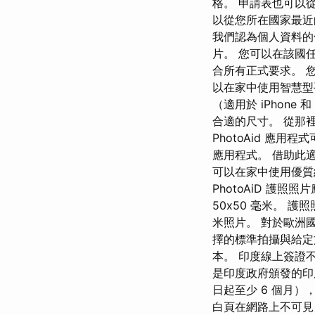
格。 申請表也可以
以從您所在國家最近
我們認為個人資料的保
片。 您可以在該國
合所有正式要求。 
以在家中使用智慧型
（適用於 iPhone
合適的尺寸。 從那
PhotoAid 應用
應用程式。 借助此適
可以在家中使用優質
PhotoAiD 護
50x50 毫米。 
米照片。 對於歐洲
擇的標準拍攝與給定
本。 印度線上簽證
是印度政府頒發的印
日起至少 6 個月
白頁在網路上不可見