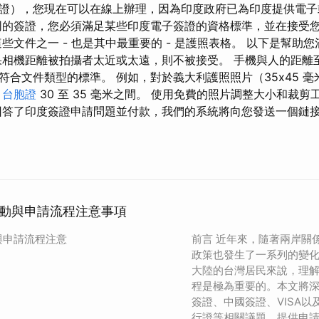
證），您現在可以在線上辦理，因為印度政府已為印度提供電
的簽證，您必須滿足某些印度電子簽證的資格標準，並在接受
些文件之一 - 也是其中最重要的 - 是護照表格。 以下是幫助
相機距離被拍攝者太近或太遠，則不被接受。 手機與人的距離至少為
符合文件類型的標準。 例如，對於義大利護照照片（35x45 
在
台胞證
30 至 35 毫米之間。 使用免費的照片調整大小和裁
回答了印度簽證申請問題並付款，我們的系統將向您發送一個鏈
動與申請流程注意事項
與申請流程注意
前言 近年來，隨著兩岸關
政策也發生了一系列的變
大陸的台灣居民來說，理
程是極為重要的。本文將
簽證、中國簽證、VISA
行證等相關議題，提供申請