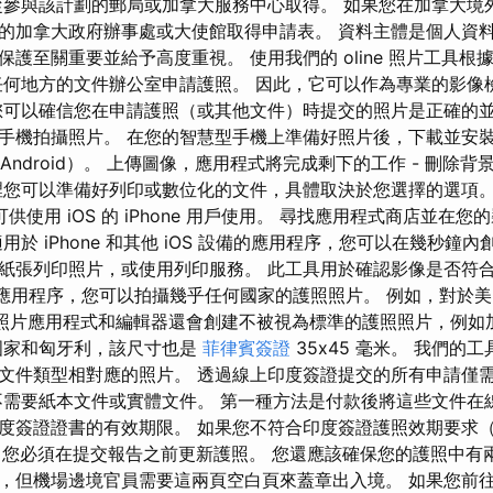
從參與該計劃的郵局或加拿大服務中心取得。 如果您在加拿大境
的加拿大政府辦事處或大使館取得申請表。 資料主體是個人資
護至關重要並給予高度重視。 使用我們的 oline 照片工具
任何地方的文件辦公室申請護照。 因此，它可以作為專業的影像
您可以確信您在申請護照（或其他文件）時提交的照片是正確的並
手機拍攝照片。 在您的智慧型手機上準備好照片後，下載並安
 和 Android）。 上傳圖像，應用程式將完成剩下的工作 - 刪
裡您可以準備好列印或數位化的文件，具體取決於您選擇的選項
程式可供使用 iOS 的 iPhone 用戶使用。 尋找應用程式商店並
用於 iPhone 和其他 iOS 設備的應用程序，您可以在幾秒鐘
紙張列印照片，或使用列印服務。 此工具用於確認影像是否符合
照照片應用程序，您可以拍攝幾乎任何國家的護照照片。 例如，對於
護照照片應用程式和編輯器還會創建不被視為標準的護照照片，例如加拿
國家和匈牙利，該尺寸也是
菲律賓簽證
35x45 毫米。 我們的
文件類型相對應的照片。 透過線上印度簽證提交的所有申請僅
不需要紙本文件或實體文件。 第一種方法是付款後將這些文件在
度簽證證書的有效期限。 如果您不符合印度簽證護照效期要求
），您必須在提交報告之前更新護照。 您還應該確保您的護照中有
，但機場邊境官員需要這兩頁空白頁來蓋章出入境。 如果您前