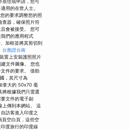
外居住或申請，您可
料適用的在世人士。
根據您的要求調整您的照
檢查器，確保照片符
且會被接受。 您可
裝我們的應用程式
除背景、加框並將其剪切到
。
台胞證台南
在您的裝置上安裝護照照片
內創建文件圖像。 您也
文件的要求。 借助
美國，其尺寸為
大的 50x70 毫
工具將根據我們只需選
需要文件的電子副
線上傳到本網站。 這
（自訪客進入印度之
兩頁空白頁，這些空
往印度旅行的印度線