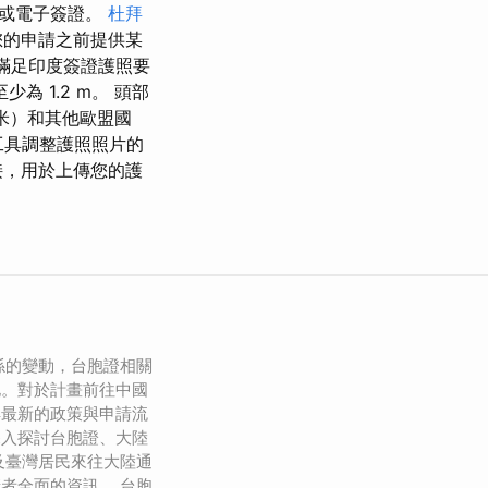
子或電子簽證。
杜拜
您的申請之前提供某
您滿足印度簽證護照要
 1.2 m。 頭部
毫米）和其他歐盟國
剪工具調整護照照片的
接，用於上傳您的護
係的變動，台胞證相關
化。對於計畫前往中國
解最新的政策與申請流
深入探討台胞證、大陸
以及臺灣居民來往大陸通
者全面的資訊。 台胞