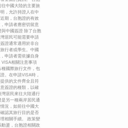
前往中國大陸的主要旅
證明，允許持證人在中
。近期，台胞證的有效
整，申請者應密切留意
證與中國簽證 除了台胞
台灣居民可能需要申請
陸簽證通常適用於非台
務旅行者或學生。中國
域，申請者需依據自身
VISA相關注意事項
了各種國際旅行文件，包
證。在申請VISA時，
保提供的文件齊全且符
留意簽證的種類，以確
臺灣居民來往大陸通行
證是另一種兩岸居民通
殊情況，如前往中國大
應確認其旅行目的是否
理相關手續。 政策變
係動盪，台胞證相關政