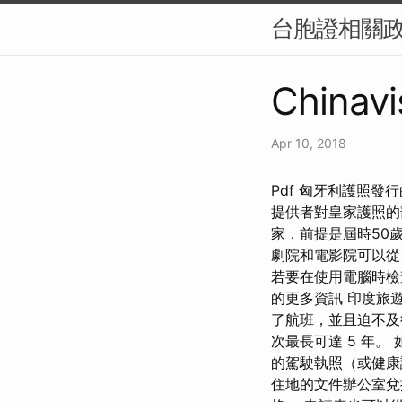
台胞證相關
Chinavi
Apr 10, 2018
Pdf 匈牙利護照發行
提供者對皇家護照的
家，前提是屆時50歲
劇院和電影院可以從 
若要在使用電腦時檢
的更多資訊 印度旅
了航班，並且迫不及
次最長可達 5 年
的駕駛執照（或健康
住地的文件辦公室兌換