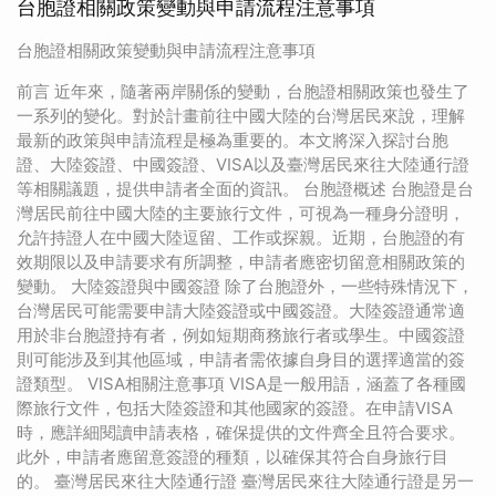
台胞證相關政策變動與申請流程注意事項
台胞證相關政策變動與申請流程注意事項
前言 近年來，隨著兩岸關係的變動，台胞證相關政策也發生了
一系列的變化。對於計畫前往中國大陸的台灣居民來說，理解
最新的政策與申請流程是極為重要的。本文將深入探討台胞
證、大陸簽證、中國簽證、VISA以及臺灣居民來往大陸通行證
等相關議題，提供申請者全面的資訊。 台胞證概述 台胞證是台
灣居民前往中國大陸的主要旅行文件，可視為一種身分證明，
允許持證人在中國大陸逗留、工作或探親。近期，台胞證的有
效期限以及申請要求有所調整，申請者應密切留意相關政策的
變動。 大陸簽證與中國簽證 除了台胞證外，一些特殊情況下，
台灣居民可能需要申請大陸簽證或中國簽證。大陸簽證通常適
用於非台胞證持有者，例如短期商務旅行者或學生。中國簽證
則可能涉及到其他區域，申請者需依據自身目的選擇適當的簽
證類型。 VISA相關注意事項 VISA是一般用語，涵蓋了各種國
際旅行文件，包括大陸簽證和其他國家的簽證。在申請VISA
時，應詳細閱讀申請表格，確保提供的文件齊全且符合要求。
此外，申請者應留意簽證的種類，以確保其符合自身旅行目
的。 臺灣居民來往大陸通行證 臺灣居民來往大陸通行證是另一