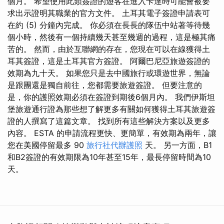
個月。 希望使用此類簽證的遊客在進入卡達時可能會被要
求出示證明其職業的官方文件。 土耳其電子簽證申請表可
在約 (5) 分鐘內完成。 你必須在長長的隊伍中站著等待幾
個小時，然後有一個持續幾天甚至幾週的過程，這是極其痛
苦的。 然而，由於互聯網的存在，您現在可以在線獲得土
耳其簽證，這是土耳其官方簽證。 阿爾巴尼亞旅遊簽證的
效期為九十天。 如果您只是去中國旅行或環遊世界，無論
是跟團還是獨自前往，您都需要旅遊簽證。 但要注意的
是，你的護照效期必須在簽證到期後6個月內。 我們伊斯坦
堡旅遊通行證為那些想了解更多有關如何獲得土耳其旅遊簽
證的人撰寫了這篇文章。 找到所有這些解決方案以及更多
內容。 ESTA 的申請流程更快、更簡單，有效期為兩年，讓
您在美國停留最多 90
旅行社代辦護照
天。 另一方面，B1
和B2簽證的有效期限為10年甚至15年，最長停留時間為10
天。