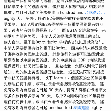
證也是一個相當簡單的過程。 您可以根據您的國籍和護照
輕鬆享受不同的簽證選擇。 優點是大多數申請人都能獲得
批准，並且可以訪問美國長達 a hundred and
台胞證台北
eighty 天。 另外，持B1 B2美國簽證前往美國的次數也不
受限制。 ESTA與B1和B2簽證的另一個重要區別是有效期
限；後者的有效期最長為 15 年，而 ESTA 允許您在接下來
的兩年內前往美國。 申請人必須提供護照頁面上的資訊、
個人資訊、電子郵件地址和地址等聯絡資訊以及就業資訊。
申請人需要提供有效的電子郵件地址，因為申請人將透過電
子郵件收到美國線上簽證。 計劃旅行的遊客可以點擊此處
填寫表格以申請美國簽證。 您的申請將由 CBP（海關及邊
境保護局）移民代理審核，一旦被接受，您將收到電子郵件
通知，您的線上美國簽證已被接受。 這些延期可以長期授
予非移民簽證持有者。 以下 forty six 個國家的公民無需事
先辦理任何手續，即可在抵達卡達後獲得免簽證待遇。 豁
免有效期為自簽發之日起 30 天內，持有人有權在卡達單次
或多次旅行最多停留 30 天。 以下34個國家的公民無需辦
理任何初步手續，即可在抵達卡達後獲得免簽證待遇。 豁
免有效期為自簽發之日起 one hundred
泰國簽證
eighty