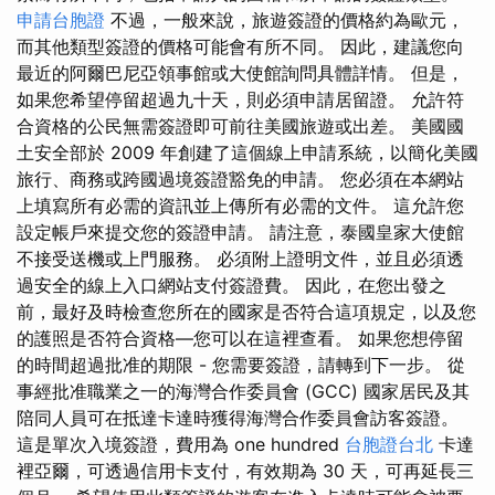
申請台胞證
不過，一般來說，旅遊簽證的價格約為歐元，
而其他類型簽證的價格可能會有所不同。 因此，建議您向
最近的阿爾巴尼亞領事館或大使館詢問具體詳情。 但是，
如果您希望停留超過九十天，則必須申請居留證。 允許符
合資格的公民無需簽證即可前往美國旅遊或出差。 美國國
土安全部於 2009 年創建了這個線上申請系統，以簡化美國
旅行、商務或跨國過境簽證豁免的申請。 您必須在本網站
上填寫所有必需的資訊並上傳所有必需的文件。 這允許您
設定帳戶來提交您的簽證申請。 請注意，泰國皇家大使館
不接受送機或上門服務。 必須附上證明文件，並且必須透
過安全的線上入口網站支付簽證費。 因此，在您出發之
前，最好及時檢查您所在的國家是否符合這項規定，以及您
的護照是否符合資格—您可以在這裡查看。 如果您想停留
的時間超過批准的期限 - 您需要簽證，請轉到下一步。 從
事經批准職業之一的海灣合作委員會 (GCC) 國家居民及其
陪同人員可在抵達卡達時獲得海灣合作委員會訪客簽證。
這是單次入境簽證，費用為 one hundred
台胞證台北
卡達
裡亞爾，可透過信用卡支付，有效期為 30 天，可再延長三