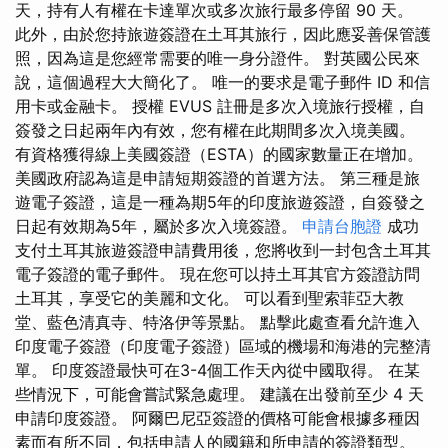
天，持有人有權在卡達單次或多次旅行最多停留 90 天。
此外，由於您持旅遊簽證在土耳其旅行，因此應妥善保管護
照，因為這是您經常需要的唯一身分證件。 對英國公民來
說，這個過程大大簡化了。 唯一的要求是電子郵件 ID 和信
用卡或金融卡。 授權 EVUS 註冊是多次入境旅行授權，自
簽發之日起兩年內有效，您有權在此期間多次入境美國。
有資格獲得線上美國簽證（ESTA）的國家數量正在增加。
美國政府認為這是申請短期簽證的首選方法。 第三種是旅
遊電子簽證，這是一種為期5年的印度旅遊簽證，自簽發之
日起有效期為5年，屬於多次入境簽證。
申請台胞證
成功
支付土耳其旅遊簽證申請費用後，您將收到一封包含土耳其
電子簽證的電子郵件。 現在您可以持土耳其官方簽證訪問
土耳其，享受它的美麗和文化。 可以看到聖索菲亞大教
堂、藍色清真寺、特洛伊等景點。 點擊此處查看允許進入
印度電子簽證（印度電子簽證）區域的機場和海港的完整清
單。 印度簽證最快可在3-4個工作天內從中國取得。 在某
些情況下，可能會嘗試緊急處理。 建議在出發前至少 4 天
申請印度簽證。 阿爾巴尼亞簽證的價格可能會根據多種因
素而有所不同，包括申請人的國籍和所申請的簽證類型。