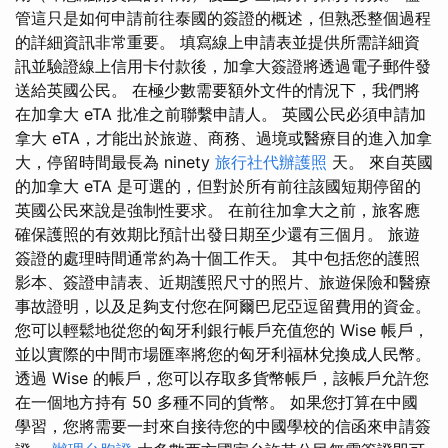
管這只是如何申請前往泰國的簽證的概述，但熟悉整個過程
的詳細資訊非常重要。 填寫線上申請表並提供所需詳細資
訊並驗證線上信用卡付款後，加拿大簽證將透過電子郵件發
送給英國公民。 在極少數需要額外文件的情況下，我們將
在加拿大 eTA 批准之前聯繫申請人。 英國公民必須申請加
拿大 eTA，才能出於旅遊、商務、過境或醫療目的進入加拿
大，停留時間最長為 ninety
旅行社代辦護照
天。 來自英國
的加拿大 eTA 是可選的，但對於所有前往該國短期停留的
英國公民來說是強制性要求。 在前往加拿大之前，旅客應
確保護照的有效期比預計出發日期至少還有三個月。 旅遊
簽證的處理時間通常約為十個工作天。 其中包括您的護照
影本、簽證申請表、近期護照尺寸的照片、旅遊保險和醫療
事故證明，以及足夠支付您在阿爾巴尼亞逗留費用的資金。
您可以輕鬆地從您的匈牙利銀行帳戶充值您的 Wise 帳戶，
並以實際的中間市場匯率將您的匈牙利福林兌換成人民幣。
透過 Wise 的帳戶，您可以存取多貨幣帳戶，該帳戶允許您
在一個地方持有 50 多種不同的貨幣。 如果您打算在中國
學習，您將需要一封來自接待您的中國學校的信函來申請簽