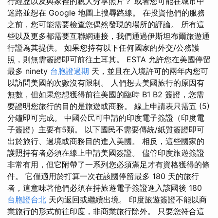
行經歷以及與家裡的親人分享照片？ 或者您可能在城市中
迷路並想在 Google 地圖上搜尋路線。 在投資他們的服務
之前，您可能需要檢查您偶然發現的場所的評論。 所有這
些以及更多都需要互聯網連接，我們通過伊斯坦布爾旅遊通
行證為其提供。 如果您持有以下任何國家的外交/公務護
照，則無需簽證即可前往土耳其。 ESTA 允許您在美國停留
最多 ninety
台胞證過期
天，並且在入境許可的兩年內您可
以訪問美國的次數沒有限制。 人們想去美國旅行的原因有
無數，但如果您想獲得前往美國的臨時 B1 B2 簽證，您需
要證明您旅行的目的是旅遊或商務。 線上申請表只需五 (5)
分鐘即可完成。 中國公民可申請的印度電子簽證（印度電
子簽證）主要有5類。 以下國民不需要傳統/紙質簽證即可
出於旅行、過境或商務目的進入美國。 相反，這些國家的
護照持有者必須在線上申請美國簽證。 儘管印度旅遊簽證
非常有用，但它附帶了一系列您必須滿足才有資格獲得的條
件。 它僅適用於打算一次在該國停留最多 180 天的旅行
者，這意味著他們必須在持旅遊電子簽證進入該國後 180
台胞證台北
天內返回或繼續出境。 印度旅遊簽證不能以商
業旅行的形式前往印度，非商業旅行除外。 只要您符合這