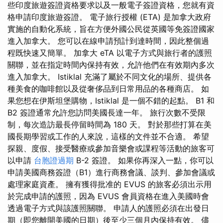
些印度旅遊簽證資格要求以及一般電子簽證資格，您就有資
格申請印度旅遊簽證。 電子旅行授權 (ETA) 是加拿大政府
實施的自動化系統，旨在方便外國公民從英國等免簽證國家
進入加拿大。 您可以在線申請預計到達時間，因此整個過
程既快速又簡單。 加拿大 eTA 以電子方式與旅行者的護照
關聯，並在指定時間內保持有效，允許他們在有效期內多次
進入加拿大。 Istiklal 充滿了屬於不同文化的場所、提供各
種美食的咖啡館以及從奢侈品到日常用品的各種商店。 如
果您想在伊斯坦堡購物，Istiklal 是一個不錯的起點。 B1 和
B2 簽證通常允許您訪問美國長達一年。 旅行次數不受限
制，每次造訪最長停留時間為 180 天。 對於那些打算在美
國長期學習或工作的人來說，這樣的文件並不合適。 希望
探親、度假、接受醫療或參加音樂會或課程等活動的旅客可
以申請
台胞證過期
B-2 簽證。 如果你再深入一點，你可以
申請美國商務簽證（B1）進行商務會議、談判、參加會議或
處理家庭資產。 擁有獲得批准的 EVUS 的旅客必須出示用
於完成申請的護照，因為 EVUS 會員資格在進入美國時會
透過電子方式與該護照關聯。 申請人的護照必須在出發日
期（即您離開美國的日期）後至少三個月內保持有效。 儘