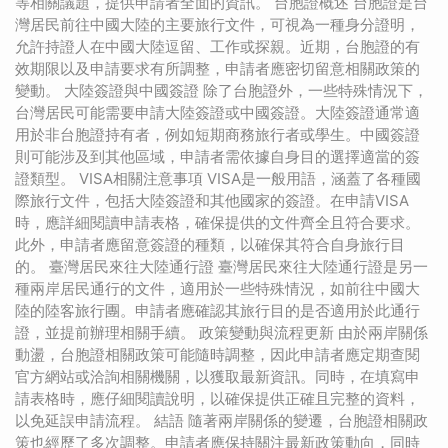
等相關議題，提供申請者全面的資訊。 台胞證概述 台胞證是台
灣居民前往中國大陸的主要旅行文件，可視為一種身分證明，
允許持證人在中國大陸逗留、工作或探親。近期，台胞證的有
效期限以及申請要求有所調整，申請者應密切留意相關政策的
變動。 大陸簽證與中國簽證 除了台胞證外，一些特殊情況下，
台灣居民可能需要申請大陸簽證或中國簽證。大陸簽證通常適
用於非台胞證持有者，例如短期商務旅行者或學生。中國簽證
則可能涉及到其他區域，申請者需依據自身目的選擇適當的簽
證類型。 VISA相關注意事項 VISA是一般用語，涵蓋了各種國
際旅行文件，包括大陸簽證和其他國家的簽證。在申請VISA
時，應詳細閱讀申請表格，確保提供的文件齊全且符合要求。
此外，申請者應留意簽證的種類，以確保其符合自身旅行目
的。 臺灣居民來往大陸通行證 臺灣居民來往大陸通行證是另一
種兩岸居民通行的文件，適用於一些特殊情況，如前往中國大
陸的陸客旅行團。申請者應確認其旅行目的是否適用於此通行
證，並提前辦理相關手續。 政策變動與流程更新 由於兩岸關係
動盪，台胞證相關政策可能隨時調整，因此申請者應定期查閱
官方網站或洽詢相關機關，以獲取最新資訊。同時，在填寫申
請表格時，應仔細閱讀說明，以確保提供正確且完整的資料，
以免延誤申請流程。 結語 隨著兩岸關係的變遷，台胞證相關政
策也經歷了多次調整。申請者應保持關注最新政策動向，同時