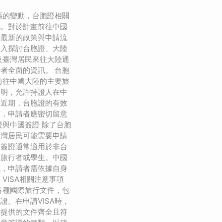
係的變動，台胞證相關
化。對於計畫前往中國
解最新的政策與申請流
深入探討台胞證、大陸
以及臺灣居民來往大陸通
者全面的資訊。 台胞
前往中國大陸的主要旅
證明，允許持證人在中
。近期，台胞證的有效
整，申請者應密切留意
證與中國簽證 除了台胞
台灣居民可能需要申請
陸簽證通常適用於非台
務旅行者或學生。中國
域，申請者需依據自身
VISA相關注意事項
了各種國際旅行文件，包
證。在申請VISA時，
保提供的文件齊全且符