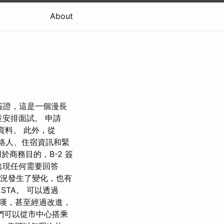
About
境簽證，這是一個漫長
費用並安排面試。 申請
資料。 此外，從
聯絡人、住宿資訊和緊
用於商務目的，B-2 簽
出現任何需要回答
情況發生了變化，也有
TA。 可以透過
驚嘆，甚至經過改進，
們可以從市中心搭乘