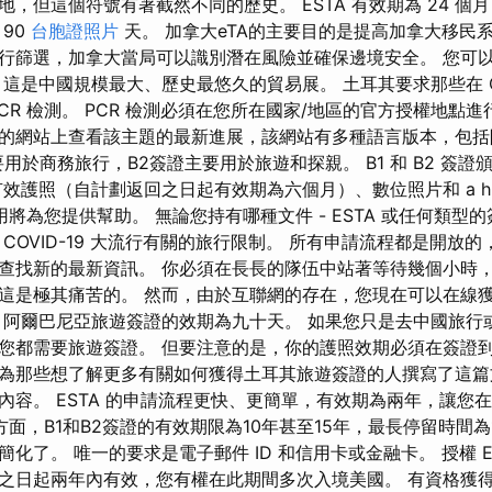
，但這個符號有著截然不同的歷史。 ESTA 有效期為 24 個
90
台胞證照片
天。 加拿大eTA的主要目的是提高加拿大移民
行篩選，加拿大當局可以識別潛在風險並確保邊境安全。 您可
這是中國規模最大、歷史最悠久的貿易展。 土耳其要求那些在 Cov
CR 檢測。 PCR 檢測必須在您所在國家/地區的官方授權地點進
的網站上查看該主題的最新進展，該網站有​​多種語言版本，包
要用於商務旅行，B2簽證主要用於旅遊和探親。 B1 和 B2 簽
效護照（自計劃返回之日起有效期為六個月）、數位照片和 a hu
元的費用將為您提供幫助。 無論您持有哪種文件 - ESTA 或任何類型
COVID-19 大流行有關的旅行限制。 所有申請流程都是開放
查找新的最新資訊。 你必須在長長的隊伍中站著等待幾個小時
這是極其痛苦的。 然而，由於互聯網的存在，您現在可以在線
 阿爾巴尼亞旅遊簽證的效期為九十天。 如果您只是去中國旅行
您都需要旅遊簽證。 但要注意的是，你的護照效期必須在簽證到
為那些想了解更多有關如何獲得土耳其旅遊簽證的人撰寫了這篇
內容。 ESTA 的申請流程更快、更簡單，有效期為兩年，讓您在
方面，B1和B2簽證的有效期限為10年甚至15年，最長停留時間為
化了。 唯一的要求是電子郵件 ID 和信用卡或金融卡。 授權 E
之日起兩年內有效，您有權在此期間多次入境美國。 有資格獲