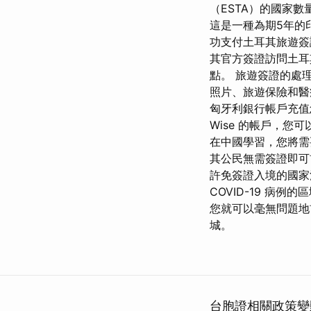
（ESTA）的國家
這是一種為期5年的
功支付土耳其旅遊簽
其官方簽證訪問土耳
點。 旅遊簽證的處
照片、旅遊保險和醫
匈牙利銀行帳戶充值
Wise 的帳戶，您
在中國學習，您將需
其公民無需簽證即可
許免簽證入境的國家
COVID-19 病
您就可以毫無問題地
城。
台胞證相關政策變