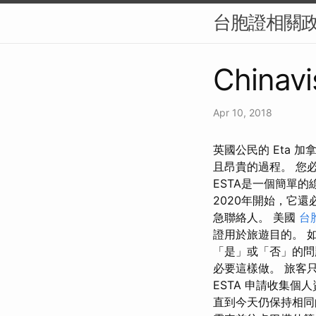
台胞證相關
Chinavi
Apr 10, 2018
英國公民的 Eta
且昂貴的過程。 您必須提
ESTA是一個簡單
2020年開始，它
急聯絡人。 美國
台
證用於旅遊目的。 
「是」或「否」的問
必要這樣做。 旅客
ESTA 申請收集個
直到今天仍保持相同