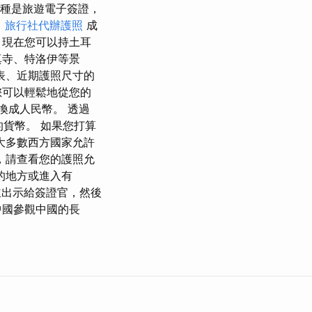
三種是旅遊電子簽證，
。
旅行社代辦護照
成
 現在您可以持土耳
真寺、特洛伊等景
表、近期護照尺寸的
您可以輕鬆地從您的
換成人民幣。 透過
的貨幣。 如果您打算
大多數西方國家允許
，請查看您的護照允
的地方或進入有
交並出示給簽證官，然後
中國參觀中國的長