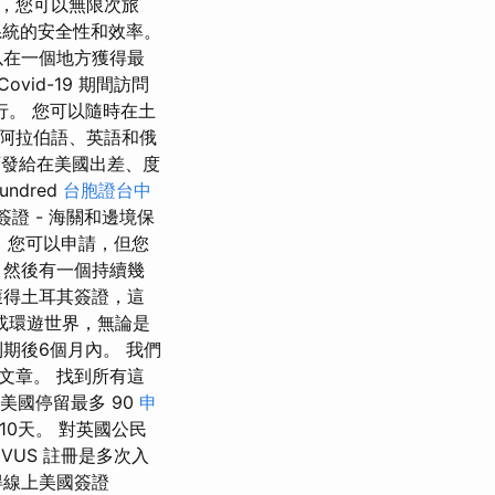
月，您可以無限次旅
系統的安全性和效率。
以在一個地方獲得最
id-19 期間訪問
行。 您可以隨時在土
括阿拉伯語、英語和俄
證頒發給在美國出差、度
ndred
台胞證台中
的簽證 - 海關和邊境保
的，您可以申請，但您
，然後有一個持續幾
獲得土耳其簽證，這
或環遊世界，無論是
期後6個月內。 我們
文章。 找到所有這
美國停留最多 90
申
10天。 對英國公民
VUS 註冊是多次入
得線上美國簽證