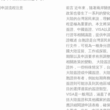
與申請流程注意
前言 近年來，隨著兩岸關
政策也發生了一系列的變
大陸的台灣居民來說，理
程是極為重要的。本文將
簽證、中國簽證、VISA
行證等相關議題，提供申請
證概述 台胞證是台灣居民
行文件，可視為一種身分
國大陸逗留、工作或探親
期限以及申請要求有所調
相關政策的變動。 大陸簽
證外，一些特殊情況下，
大陸簽證或中國簽證。大
胞證持有者，例如短期商
簽證則可能涉及到其他區
目的選擇適當的簽證類型。 
VISA是一般用語，涵蓋
括大陸簽證和其他國家的簽
應詳細閱讀申請表格，確