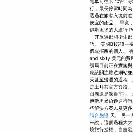
電車前往卡巴塔什等地
行，最長停留時間為 
透過在旅客入境前進
便宜的產品。 畢竟，
伊斯坦堡的人進行 P
耳其旅遊部和衛生部
語。 美國B1簽證主
假或探親的個人。 有
and sixty 美
護局目前正在實施與 
應該關注旅遊網站並
天甚至幾週的過程，
是土耳其官方簽證。
跟團還是獨自前往，
伊斯坦堡旅遊通行證
些解決方案以及更多
請台胞證
天。 另一
來說，這個過程大大簡
境旅行授權，自簽發