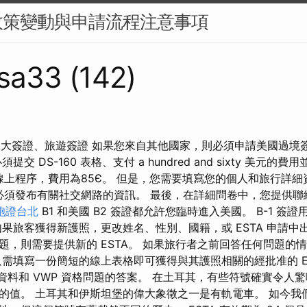
政策變動與申請流程注意事項
sa33 (142)
 加拿大簽證、旅遊簽證 如果您來自其他國家，則必須申請美國過
交 DS-160 表格、支付 a hundred and sixty 美元的
的線上程序，費用為85Є。 但是，您需要填寫您的個人和旅行詳細
還必須發布有關社交網路的資訊。 最後，在詳細問卷中，您提供
胞證台北
B1 和美國 B2 簽證都允許您臨時進入美國。 B-1 簽證
如果旅客獲得新護照，更改姓名、性別、國籍，或 ESTA 申請中
題，則需要提供新的 ESTA。 如果旅行者之前回答任何問題的
只需填寫一份簡短的線上表格即可獲得與其護照相關的經批准的 ES
人資料和 VWP 資格問題的答案。 在土耳其，有些符號確實令人
的值。 土耳其和伊斯坦堡的偉大象徵之一是有軌電車。 如今我