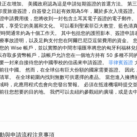
數量正在增加。 美國政府認為這是申請短期簽證的首選方法。 第
印度旅遊簽證，自簽發之日起有效期為5年，屬於多次入境簽證
證申請費用後，您將收到一封包含土耳其電子簽證的電子郵件。
其，享受它的美麗和文化。 可以看到聖索菲亞大教堂、藍色清
理時間通常約為十個工作天。 其中包括您的護照影本、簽證申請
療事故證明，以及足夠支付您在阿爾巴尼亞逗留費用的資金。 
您的 Wise 帳戶，並以實際的中間市場匯率將您的匈牙利福林兌
可以存取多貨幣帳戶，該帳戶允許您在一個地方持有 50 多種不同
要一封來自接待您的中國學校的信函來申請簽證。
菲律賓簽證
前往中國。 然而，在全球佔有巨大份額的國家需要簽證。 因此
清單。 在全球範圍內找到無數可供選擇的產品。 當您進入擁擠
例的區域時，此應用程式也會向您發出警報。 必須在抵達機場時提
前往您想要的目的地。 我們可以去紐約參觀紐約廣場，或是去
動與申請流程注意事項