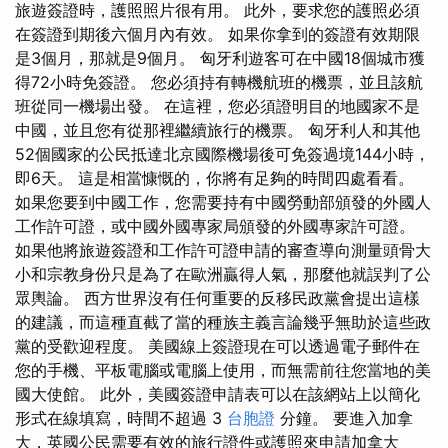
旅遊簽證時，護照照片很有用。 此外，要求您的護照必須
在簽證到期後六個月內有效。 如果你拿到的簽證有效期限
是3個月，那就是9個月。 匈牙利遊客可在中國18個城市獲
得72小時免簽證。 您必須持有轉機航班的機票，並且該航
班從同一機場出發。 在這裡，您必須證明目的地國家不是
中國，並且您有從那裡繼續旅行的機票。 匈牙利人和其他
52個國家的公民抵達北京國際機場後可免簽過境144小時，
即6天。 這是相當慷慨的，你將有足夠的時間四處看看。
如果您要到中國工作，您需要持有中國勞動部頒發的外國人
工作許可證，或中國外國專家局頒發的外國專家許可證。
如果他將旅遊簽證和工作許可證申請的審查導向測量頭骨大
小和宗教身份只是為了在歐洲贏得人氣，那麼他就誤判了公
眾輿論。 西方世界沒有任何重要的反移民政黨會提出這樣
的建議，而這種直截了當的種族主義言論幾乎無助於這些政
黨的受歡迎程度。 美國線上簽證現在可以透過電子郵件在
您的手機、平板電腦或電腦上使用，而無需前往您當地的美
國大使館。 此外，美國簽證申請表可以在該網站上以簡化
形式在線填寫，時間不超過 3
台胞證
分鐘。 要進入加拿
大，英國公民需要有效的旅行證件或護照來申請加拿大