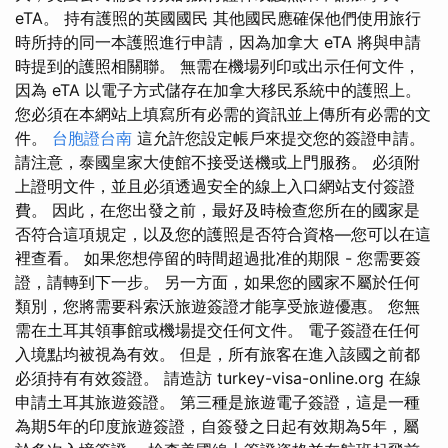
eTA。 持有護照的英國國民 其他國民應確保他們使用旅行
時所持的同一本護照進行申請，因為加拿大 eTA 將與申請
時提到的護照相關聯。 無需在機場列印或出示任何文件，
因為 eTA 以電子方式儲存在加拿大移民系統中的護照上。
您必須在本網站上填寫所有必需的資訊並上傳所有必需的文
件。
台胞證台南
這允許您設定帳戶來提交您的簽證申請。
請注意，泰國皇家大使館不接受送機或上門服務。 必須附
上證明文件，並且必須透過安全的線上入口網站支付簽證
費。 因此，在您出發之前，最好及時檢查您所在的國家是
否符合這項規定，以及您的護照是否符合資格—您可以在這
裡查看。 如果您想停留的時間超過批准的期限 - 您需要簽
證，請轉到下一步。 另一方面，如果您的國家不屬於任何
類別，您將需要科索沃旅遊簽證才能享受旅遊優惠。 您無
需在土耳其領事館或機場提交任何文件。 電子簽證在任何
入境點均被視為有效。 但是，所有旅客在進入該國之前都
必須持有有效簽證。 請造訪 turkey-visa-online.org 在線
申請土耳其旅遊簽證。 第三種是旅遊電子簽證，這是一種
為期5年的印度旅遊簽證，自簽發之日起有效期為5年，屬