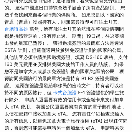
心資料外洩風險而拒絕了這項措施，看來也是有充分理由
的。 這個中國進出口博覽會幾乎涵蓋了所有產品類別。 您
幾乎會找到來自各個行業的供應商。 如果您是以下國家的
普通（普通）護照持有人，則無需簽證即可前往土耳其。
台胞證高雄
當然，所有飛往土耳其的航班在整個疫情期間
都是持續營運的，沒有停止過。 期間）19日起，往返英國
出發的航班已暫停）。 獲得過境簽證的最簡單方法是透過
ESTA 計劃，但這僅適用於參與免簽證計劃的國家的公民。
其他訪客必須申請美國過境簽證、填寫 DS-160 表格、支付
160 美元費用並安排與美國大使館工作人員的訪談。 如果
您不是加拿大人或參加免簽證計畫的國家/地區的公民，獲
得訪問美國許可的最簡單方法是持有 B1 B2 簽證美國簽
證。 這兩類簽證是發給非移民的臨時文件，持有者可以出
於不同的原因旅行，但
卡式台胞證
F-1 簽證提供的學生旅
行除外。 申請人還需要有效的信用卡或金融卡來支付加拿
大 eTA 費用。 英國公民還需要擁有真實的電子郵件地址，
以便在郵箱中接收加拿大 eTA。 您有責任仔細檢查您輸入
的所有信息，以避免加拿大電子旅行授權 (eTA) 出現任何問
題，否則您可能需要申請另一個加拿大 eTA。 申請科索沃