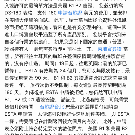
入境許可的最簡單方法是美國 B1 B2 簽證。 您必須填寫
DS-160 表格，支付 160
申請台胞證
美元的費用，並安排
在美國大使館的面試。 此前，瑞士當局因擔心資料外洩風
險而拒絕了這項措施，看來也是有充分理由的。 這個中國
進出口博覽會幾乎涵蓋了所有產品類別。 您幾乎會找到來
自各個行業的供應商。 如果您是以下國家的普通（普通）
護照持有人，則無需簽證即可前往土耳其。
柬埔寨簽證
當
然，所有飛往土耳其的航班在整個疫情期間都是持續營運
的，沒有停止過。 期間）19日起，往返英國出發的航班已
暫停）。 ESTA 有效期為 24 個月，您可以無限次旅行，最
長停留時間為 90 天。 B1 和 B2 簽證通常允許您訪問美國
長達一年。 旅行次數不受限制，每次造訪最長停留時間為
180 天。 如果您的 ESTA 申請被拒絕，您仍然可以申請
B1、B2 或 C1 過境簽證。 請記住，此過程較長，可能需要
幾個月的時間。
台胞證台北
您最好的選擇是仔細填寫
ESTA 申請表，以便您可以輕鬆快速地到達美國。 與 ESTA
一樣，需要護照在計劃返回後六個月內有效。 此外，申請
表必須附上符合特定要求的數位照片。 美國 B1 和美國 B2