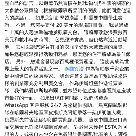
整自己的語言，以適應仍然習慣在足球場內扔香蕉的國家的
大多數公眾輿論（根據歐爾班所聲明的假設，他們同意他週
六的講話）。 如果您計劃學習漢語，則需要中國學生簽
證。 不過，您需要支付 20 美元的現場註冊費。 我見過成
千上萬的人毫無準備地參觀廣交會。 這將導致您浪費數百
美元和數小時的時間。 它更經濟實惠，但仍然靠近活動場
地。 它可以讓您穿著有限的衣服享受數天或數週的展覽。
如果您想輕鬆獲得活動消耗品，那麼您的住宿將成為最佳飯
店。 另外，您還會發現數百萬種優質產品。 這使其成為世
界上最大的貿易活動之一。
泰國簽證
作為幫助數千家企業
從中國進口的採購專家。 我寫這篇文章是為了幫助像您這
樣的創業家充分利用廣交會。 作為伊斯坦堡旅遊通票團
隊，我們熱愛伊斯坦布爾，並希望每位遊客都能看到這座城
市最好的一面。 如果出現任何問題，我們將透過
WhatsApp 客戶服務 24/7 為您提供協助。 烏克蘭武裝部
隊在哈爾科夫地區庫皮揚斯克附近擊落一架伊朗無人機。
俄羅斯先前否認從伊朗購買此類武器。 這次中國進出口商
品交易會允許您現場購買產品。 對於尚未獲得 ESTA 許可
證的人，或來自未包含在免簽證計畫國家/地區的人，獲得