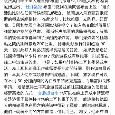
該法案由民主黨人理查德·布盧門撒爾和共和黨人林賽·格雷
厄姆提出。
杜拜簽證
布盧門撒爾在新聞發布會上說：“這次
活動比以往任何時候都更加緊迫。 波蘭加入烏克蘭對俄羅
斯的種族滅絕指控。 在此之前，拉脫維亞、立陶宛、紐西
蘭、英國和德國向海牙國際法院提交了加入烏克蘭訴俄羅斯
種族滅絕案的意見書。 羅斯托夫地區的居民報告稱，該地
區的幾個城市都聽到了強烈的爆炸聲。 聽到爆炸聲的極端
點之間的距離接近200公里。 除非此類旅行計劃超過 90
天，否則此類人員必須獲得長期居民簽證。 如果您是造訪
該國停留時間少於 ninety 天的遊客或商務旅客，則必須在
線上申請旅遊簽證。 但是，如果您計劃在土耳其學習或生
活、為土耳其組織工作或需要長期訪問該國，則必須向最近
的土耳其大使館或領事館申請簽證。 因此，旅客現在可以
在不到 30 分鐘的時間內在線申請旅遊簽證，而無需排長隊
申請。 這是獲得土耳其旅遊簽證並前往該國旅遊的便捷且
經濟高效的方式。
台胞證台南
您可以在線上完成申請流程
並透過電子郵件接收您的土耳其電子簽證。 維謝格拉德四
人的領導層也在周六的演講中得到了釋放，他詳細解釋說，
他們正朝著不同的方向前進，僅此而已。 相反，他正在調