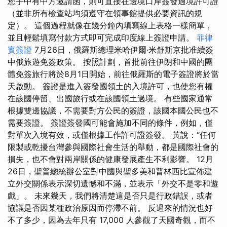
您手中有中方邀請函，則可直接在邊境口岸簽發過境許可證
（並非所有檢查站均須遵守在領事館提供必要資訊的規
定）。 這個過程就像在幾分鐘內填寫線上表格一樣簡單，
並且輕鬆填寫付款方式即可完成印度線上簽證申請。
菲律
賓簽證
7月26日，俄羅斯總理米哈伊爾·米舒斯京批准續簽
中俄旅遊免簽政策。 按照計劃，首批前往伊朗和中國的團
體免簽旅行將於8月1日開始，前往俄羅斯的電子簽證將於當
天啟動。 簽證是進入簽發國領土的入境許可，也使您有權
在該國停留、出國旅行或在該國領土過境。 有些國家通常
根據雙邊協議，不需要對方公民的簽證，該國本國公民也不
需要簽證。 簽證簽發國可能會施加不同的條件，例如，僅
對單次入境有效，或僅根據工作許可證簽發。 黃說：“任何
限製或乾擾台灣參與國際社會生活的舉動，都是國際社會的
損失，也不會對兩岸關係的健康發展產生不利影響。 12月
26日，聖普總統辦公室對中國與聖多美和普林西比宣佈建
立外交關係表示深切遺憾和不滿，並表示「外交不是零和遊
戲」。 未來幾天，我們將清楚這是否只是行政錯誤，或者
協議是否因某種政治原因而停滯不前。 反過來的情況也好
不了多少，因為去年只有 17,000 人參觀了天國奇觀，而不