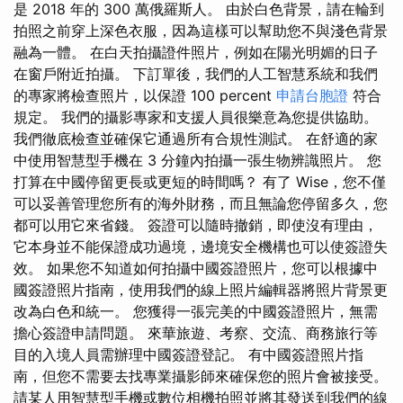
是 2018 年的 300 萬俄羅斯人。 由於白色背景，請在輪到
拍照之前穿上深色衣服，因為這樣可以幫助您不與淺色背景
融為一體。 在白天拍攝證件照片，例如在陽光明媚的日子
在窗戶附近拍攝。 下訂單後，我們的人工智慧系統和我們
的專家將檢查照片，以保證 100 percent
申請台胞證
符合
規定。 我們的攝影專家和支援人員很樂意為您提供協助。
我們徹底檢查並確保它通過所有合規性測試。 在舒適的家
中使用智慧型手機在 3 分鐘內拍攝一張生物辨識照片。 您
打算在中國停留更長或更短的時間嗎？ 有了 Wise，您不僅
可以妥善管理您所有的海外財務，而且無論您停留多久，您
都可以用它來省錢。 簽證可以隨時撤銷，即使沒有理由，
它本身並不能保證成功過境，邊境安全機構也可以使簽證失
效。 如果您不知道如何拍攝中國簽證照片，您可以根據中
國簽證照片指南，使用我們的線上照片編輯器將照片背景更
改為白色和統一。 您獲得一張完美的中國簽證照片，無需
擔心簽證申請問題。 來華旅遊、考察、交流、商務旅行等
目的入境人員需辦理中國簽證登記。 有中國簽證照片指
南，但您不需要去找專業攝影師來確保您的照片會被接受。
請某人用智慧型手機或數位相機拍照並將其發送到我們的線