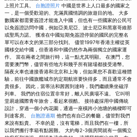
上照片工具。
台胞證照片
中國是世界上人口最多的國家之
一，是一個受歡迎的、充滿異國情調的旅遊目的地。 大多
數國家都需要簽證才能進入中國，但也有一些國家的公民可
以免簽證訪問中國，例如亞美尼亞、波士尼亞和黑塞哥維那
或聖馬力諾。 獲准在中國短期免簽證停留的國民的完整名
單可以在本文的第三部分找到。 儘管1997年香港主權從英
國移交給中國，但香港和中國仍然作為兩個獨立的國家運
作。 當在兩者之間旅行時，這一點尤其明顯。 在澳門，您
需要澳門幣，儘管有些地方和幾乎所有賭場都接受港幣。
隔夜火車也連接香港和北京和上海，但如果您不喜歡這種體
驗，前往中國旗艦城市的定期航班要快得多，而且通常不會
貴很多。 因此，當蒂法和茜茜到達時，我們繼續乘坐磁浮
列車。 我們的住宿位置非常好，離人民廣場不遠。 它叫明
堂易途國際青年旅舍，看起來很酷。 接待處採用中國傳統
設計，穿過一個小內花園，通過一座橫跨小池塘的橋樑即可
到達客房。
台胞證過期
他們也有自己的餐廳，儘管對我們
來說有點貴。 不幸的是，沒有電梯，而且我們在一樓，所
以我們搬行李箱有點困難。 大約每2-3個房間就有一個獨立