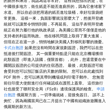
的廁所和淋浴，我認為這非常好。 這裡我想指出的是，在
中國很多地方，衛生紙是不能丟進廁所的，因為它會堵塞下
水道。 所以你必須把用過的紙丟進垃圾桶，幸好垃圾袋經
常更換。 這樣一來，負面影響就沒那麼大了，然後拜登總
統就可以讓禁令悄悄到期，不再延長。 這似乎表明拜登總
統正在努力履行他的執政承諾，為美國公眾而不僅僅是他的
支持者的利益而執政。 他在移民問題上取得了重大進展，
但現在正在退一步，悄悄地解決美國人對移民影響的擔憂。
卡式台胞證
如果您沒有時間在家規劃簽證，我們可以在您
抵達後打開簽證。 其一個重要特點是只能在北京機場獲得
此類簽證（即進入該國，僅限首都），此外，您還需要在中
國開設簽證的公司提供的住宿憑證。 最後，此類簽證可能
會受到您可以預訂飯店的天數的限制。 您可以在此處找到
PDF 附件，您可以將其帶到機場或列印電子郵件。 您無需
前往印度大使館進行任何確認或在護照上蓋章。 這些旅行
社也接受了聯邦安全局（FSzB）邊境保護局的檢查。
申請
台胞證
俄羅斯方面，一切準備就緒，迎接免簽日。 談不上
匆忙，因為兩國當局已在二月提出了中國有組織旅遊團進入
俄羅斯的新方法。