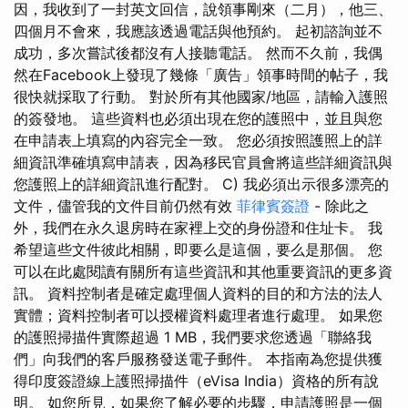
因，我收到了一封英文回信，說領事剛來（二月），他三、
四個月不會來，我應該透過電話與他預約。 起初諮詢並不
成功，多次嘗試後都沒有人接聽電話。 然而不久前，我偶
然在Facebook上發現了幾條「廣告」領事時間的帖子，我
很快就採取了行動。 對於所有其他國家/地區，請輸入護照
的簽發地。 這些資料也必須出現在您的護照中，並且與您
在申請表上填寫的內容完全一致。 您必須按照護照上的詳
細資訊準確填寫申請表，因為移民官員會將這些詳細資訊與
您護照上的詳細資訊進行配對。 C) 我必須出示很多漂亮的
文件，儘管我的文件目前仍然有效
菲律賓簽證
- 除此之
外，我們在永久退房時在家裡上交的身份證和住址卡。 我
希望這些文件彼此相關，即要么是這個，要么是那個。 您
可以在此處閱讀有關所有這些資訊和其他重要資訊的更多資
訊。 資料控制者是確定處理個人資料的目的和方法的法人
實體；資料控制者可以授權資料處理者進行處理。 如果您
的護照掃描件實際超過 1 MB，我們要求您透過「聯絡我
們」向我們的客戶服務發送電子郵件。 本指南為您提供獲
得印度簽證線上護照掃描件（eVisa India）資格的所有說
明。 如您所見，如果您了解必要的步驟，申請護照是一個