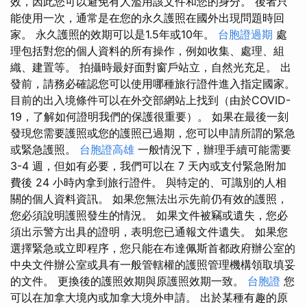
效，因此您可以避免有人濫用該文件和您的身分。 後者只
能使用一次，通常是在您的永久護照在國外出現問題時回
家。 永久護照的效期可以是1.5年或10年。
台胞證過期
處
理包括對您的個人資料的所有操作，例如收集、處理、組
織、建置等。 拍攝時最好面對窗戶站立，自然光充足。 出
發前，請務必確認您可以使用哪種旅行證件進入指定國家。
目前的出入境條件可以在外交部網站上找到（由於COVID-
19，了解如何證明我們的保護很重要）。 如果在最後一刻
發現您需要護照或您的護照已過期，您可以申請所謂的緊急
或緊急護照。
台胞證高雄
一般情況下，辦理手續可能需要
3-4 週，但如有必要，我們可以在 7 天內或支付緊急附加
費後 24 小時內拿到旅行證件。 與特定的、可識別的人相
關的個人資料資訊。 如果您無法出示先前仍有效的護照，
您必須說明護照發生的情況。 如果文件被竊或遺失，您必
須出示警方出具的證明，表明您已通報文件遺失。 如果您
選擇緊急或立即程序，您只能在布達佩斯首都政府辦公室的
中央文件辦公室或具有一般管轄權的護照管理機構領取填妥
的文件。 更換後的護照效期與原護照效期一致。
台胞證
您
可以在加拿大境內或加拿大境外申請。 出於某種有趣的原