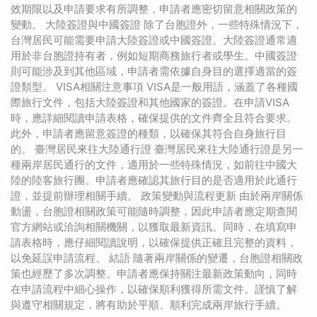
效期限以及申請要求有所調整，申請者應密切留意相關政策的
變動。 大陸簽證與中國簽證 除了台胞證外，一些特殊情況下，
台灣居民可能需要申請大陸簽證或中國簽證。大陸簽證通常適
用於非台胞證持有者，例如短期商務旅行者或學生。中國簽證
則可能涉及到其他區域，申請者需依據自身目的選擇適當的簽
證類型。 VISA相關注意事項 VISA是一般用語，涵蓋了各種國
際旅行文件，包括大陸簽證和其他國家的簽證。在申請VISA
時，應詳細閱讀申請表格，確保提供的文件齊全且符合要求。
此外，申請者應留意簽證的種類，以確保其符合自身旅行目
的。 臺灣居民來往大陸通行證 臺灣居民來往大陸通行證是另一
種兩岸居民通行的文件，適用於一些特殊情況，如前往中國大
陸的陸客旅行團。申請者應確認其旅行目的是否適用於此通行
證，並提前辦理相關手續。 政策變動與流程更新 由於兩岸關係
動盪，台胞證相關政策可能隨時調整，因此申請者應定期查閱
官方網站或洽詢相關機關，以獲取最新資訊。同時，在填寫申
請表格時，應仔細閱讀說明，以確保提供正確且完整的資料，
以免延誤申請流程。 結語 隨著兩岸關係的變遷，台胞證相關政
策也經歷了多次調整。申請者應保持關注最新政策動向，同時
在申請流程中細心操作，以確保順利獲得所需文件。謹慎了解
與遵守相關規定，將有助於平順、順利完成兩岸旅行手續。