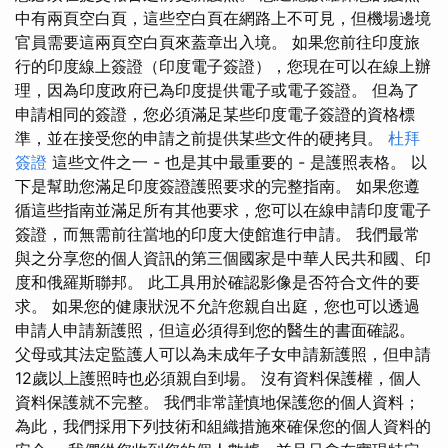
中有兩頁空白頁，這些空白頁在網路上不可見，但機場邊境
官員需要這兩頁空白頁來蓋章出入境。 如果您前往印度旅
行的印度線上簽證（印度電子簽證），您現在可以在線上辦
理，因為印度政府已為印度提供電子或電子簽證。 但為了
申請相同的簽證，您必須滿足某些印度電子簽證的資格標
準，並在接受您的申請之前提供某些文件的硬拷貝。
杜拜
簽證
這些文件之一 - 也是其中最重要的 - 是護照表格。 以
下是幫助您滿足印度簽證護照要求的完整指南。 如果您遵
循這些指南並滿足所有其他要求，您可以在線申請印度電子
簽證，而無需前往當地的印度大使館進行申請。 我們最常
與之分享您的個人資訊的第三個國家是中華人民共和國、印
度和俄羅斯聯邦。 此工具用於確認影像是否符合文件的要
求。 如果您的健康狀況不允許您親自出庭，您也可以透過
申請人申請新護照，但這必須得到您的醫生的書面確認。
父母或其法定監護人可以為未成年子女申請新護照，但申請
12歲以上護照時也必須親自到場。 沒有資料保護權，個人
資料保護就不完整。 我們非常謹慎地保護您的個人資料；
為此，我們採用下列技術和組織措施來確保您的個人資料的