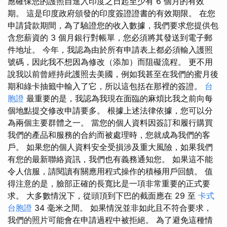
應確保您的護照自進入印度之日起至少有 6 個月的有效
期。 這是印度政府頒發的印度簽證證書的有效期限。 在您
申請貸款期間，為了驗證您的收入數據，我們要求您提供包
含您薪資的 3 個月銀行對帳單，您必須將其發送到電子郵
件地址。 今年，我認為由於所有申請表上都必須輸入護照
號碼，因此我不想因為修改（添加）而阻礙流程。 更不用
說我以前曾經持此護照去美國，例如我甚至在我們的蜜月後
期和綠卡抽籤中輸入了它，所以這包括在那裡的簽證。
台
胞證
最重要的是，我認為我現在面臨的麻煩比我之前向每
個地點提交修改申請要多。 根據上述法律依據，您可以分
為兩個主要群體之一。 當您的個人資料因簽訂和履行購買
我們的產品和服務的合約而被處理時，您就成為我們的客
戶。 如果您的個人資料安全受損涉及重大風險，如果我們
有您的最新聯絡資訊，我們也有義務通知您。 如果這不能
令人信服，請閱讀有關應用程式操作的積極用戶回饋。 值
得注意的是，臉部正確的長寬比是一項非常重要的正式要
求。 大多數情況下，從頭頂到下巴的截面應在 29 至
卡式
台胞證
34 毫米之間。 如果情況並非如此且不符合要求，
我們的照片可能會在申請過程中被拒絕。 為了避免這種情