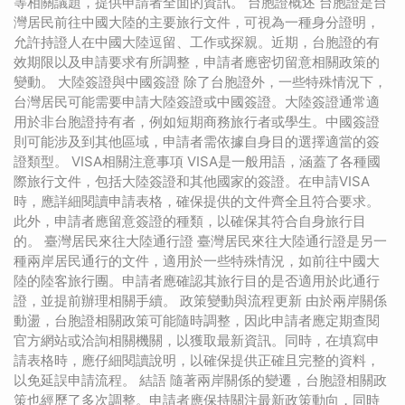
等相關議題，提供申請者全面的資訊。 台胞證概述 台胞證是台
灣居民前往中國大陸的主要旅行文件，可視為一種身分證明，
允許持證人在中國大陸逗留、工作或探親。近期，台胞證的有
效期限以及申請要求有所調整，申請者應密切留意相關政策的
變動。 大陸簽證與中國簽證 除了台胞證外，一些特殊情況下，
台灣居民可能需要申請大陸簽證或中國簽證。大陸簽證通常適
用於非台胞證持有者，例如短期商務旅行者或學生。中國簽證
則可能涉及到其他區域，申請者需依據自身目的選擇適當的簽
證類型。 VISA相關注意事項 VISA是一般用語，涵蓋了各種國
際旅行文件，包括大陸簽證和其他國家的簽證。在申請VISA
時，應詳細閱讀申請表格，確保提供的文件齊全且符合要求。
此外，申請者應留意簽證的種類，以確保其符合自身旅行目
的。 臺灣居民來往大陸通行證 臺灣居民來往大陸通行證是另一
種兩岸居民通行的文件，適用於一些特殊情況，如前往中國大
陸的陸客旅行團。申請者應確認其旅行目的是否適用於此通行
證，並提前辦理相關手續。 政策變動與流程更新 由於兩岸關係
動盪，台胞證相關政策可能隨時調整，因此申請者應定期查閱
官方網站或洽詢相關機關，以獲取最新資訊。同時，在填寫申
請表格時，應仔細閱讀說明，以確保提供正確且完整的資料，
以免延誤申請流程。 結語 隨著兩岸關係的變遷，台胞證相關政
策也經歷了多次調整。申請者應保持關注最新政策動向，同時