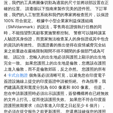
況，我們的工具將圖像切割為適當的尺寸並將頭部設置在正
確的位置。 請遵循以下指南來製作完美的證件照。 下訂單
後，我們的人工智慧系統和我們的專家將檢查照片，以保證
100% 符合規定。 根據中小型企業家利益保護組織
（SMVdanmark）的說法，零售商在謹慎執行任務的同
時，不能指望對其顧客實施警察控制。 警察可以隨時讓某
人驗證其身份證，而賣家無法檢查某人的身份證或其中包含
的資訊的有效性。 防護證書的推出使得在疫情威脅完全結
束之前重啟在嚴格限制期間不得不關閉的多個部門成為可
能。 請記住，您輸入的出生地必須與護照上顯示的出生地
完全一致。 如果您護照上的出生地是倫敦，您應該在護照
上進入倫敦，而不是倫敦郊區，反之亦然。 您護照的所有
4
卡式台胞證
個角落必須清晰可見，以避免您在印度電子
簽證設施線上提交的印度簽證申請被拒絕。 作為指導，我
們建議高度和寬度分別為 600 像素和 800 像素。 但是，
您在申請新護照時必須出示該護照，簽發機構將在已經無效
的文件上打孔，從而使該護照失效。 如果您不符合印度簽
證護照效期要求（自訪客進入印度之日起至少 6 個月），
您必須在提交報告之前更新護照。 您還應該確保您的護照