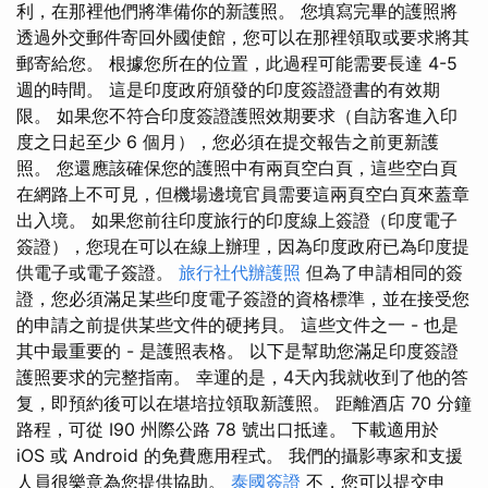
利，在那裡他們將準備你的新護照。 您填寫完畢的護照將
透過外交郵件寄回外國使館，您可以在那裡領取或要求將其
郵寄給您。 根據您所在的位置，此過程可能需要長達 4-5
週的時間。 這是印度政府頒發的印度簽證證書的有效期
限。 如果您不符合印度簽證護照效期要求（自訪客進入印
度之日起至少 6 個月），您必須在提交報告之前更新護
照。 您還應該確保您的護照中有兩頁空白頁，這些空白頁
在網路上不可見，但機場邊境官員需要這兩頁空白頁來蓋章
出入境。 如果您前往印度旅行的印度線上簽證（印度電子
簽證），您現在可以在線上辦理，因為印度政府已為印度提
供電子或電子簽證。
旅行社代辦護照
但為了申請相同的簽
證，您必須滿足某些印度電子簽證的資格標準，並在接受您
的申請之前提供某些文件的硬拷貝。 這些文件之一 - 也是
其中最重要的 - 是護照表格。 以下是幫助您滿足印度簽證
護照要求的完整指南。 幸運的是，4天內我就收到了他的答
复，即預約後可以在堪培拉領取新護照。 距離酒店 70 分鐘
路程，可從 I90 州際公路 78 號出口抵達。 下載適用於
iOS 或 Android 的免費應用程式。 我們的攝影專家和支援
人員很樂意為您提供協助。
泰國簽證
不，您可以提交申