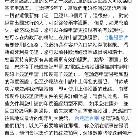
母或監護該兒童的父母之一或該兒童的法定監護人可以協助
簽署申請表。 已經有5年了，當我們開始整個簽證流程時，
一切都還很新鮮（嗯，已經1年3個月了，這很好）。 對於
經常出國旅行的人，可以簽發兩本護照。 但是，如果您遺
失、被盜或損壞，您可以在線申請更換現有的有效護照。
您可以在內政部的網站上在線申請更換護照。
台胞證照片
若要使用此服務，您必須具有客戶入口網站存取權限。 憑
藉匈牙利身份證，您可以前往歐洲經濟區成員國和瑞士。
您需要持有對所有其他國家有效的護照。 點擊「瀏覽」按
鈕，您將從手機或筆記型電腦/電腦上傳護照掃描副本到印
度線上簽證申請（印度電子簽證）。 無論您申請哪種類型
的印度簽證，您至少應該在申請中上傳您的護照。 付款成
功完成並經我們驗證後，即可使用上傳護照的連結。 有關
印度各類簽證所需文件的更多詳細信息，請參見此處。 這
些文件與您申請的印度簽證類型不同。 如果您在國外，並
且由於護照即將過期、遺失或被盜而需要新護照，您應該前
往當地或最近的匈牙利大使館。
台胞證台南
您應該提前與
他們預約，以免不必要地前往那裡。 你必須在領事館證明
自己，他們會採集你的指紋並拍照，然後數據將發送到匈牙