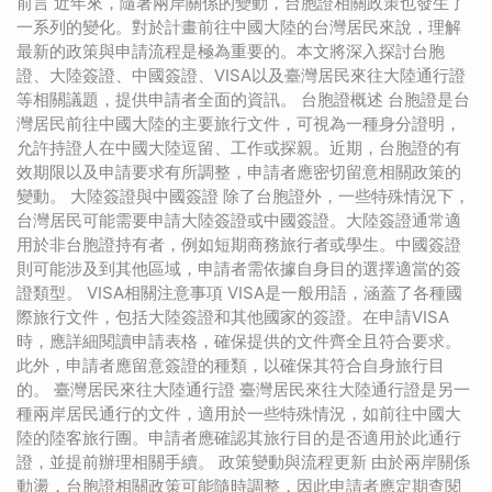
前言 近年來，隨著兩岸關係的變動，台胞證相關政策也發生了
一系列的變化。對於計畫前往中國大陸的台灣居民來說，理解
最新的政策與申請流程是極為重要的。本文將深入探討台胞
證、大陸簽證、中國簽證、VISA以及臺灣居民來往大陸通行證
等相關議題，提供申請者全面的資訊。 台胞證概述 台胞證是台
灣居民前往中國大陸的主要旅行文件，可視為一種身分證明，
允許持證人在中國大陸逗留、工作或探親。近期，台胞證的有
效期限以及申請要求有所調整，申請者應密切留意相關政策的
變動。 大陸簽證與中國簽證 除了台胞證外，一些特殊情況下，
台灣居民可能需要申請大陸簽證或中國簽證。大陸簽證通常適
用於非台胞證持有者，例如短期商務旅行者或學生。中國簽證
則可能涉及到其他區域，申請者需依據自身目的選擇適當的簽
證類型。 VISA相關注意事項 VISA是一般用語，涵蓋了各種國
際旅行文件，包括大陸簽證和其他國家的簽證。在申請VISA
時，應詳細閱讀申請表格，確保提供的文件齊全且符合要求。
此外，申請者應留意簽證的種類，以確保其符合自身旅行目
的。 臺灣居民來往大陸通行證 臺灣居民來往大陸通行證是另一
種兩岸居民通行的文件，適用於一些特殊情況，如前往中國大
陸的陸客旅行團。申請者應確認其旅行目的是否適用於此通行
證，並提前辦理相關手續。 政策變動與流程更新 由於兩岸關係
動盪，台胞證相關政策可能隨時調整，因此申請者應定期查閱