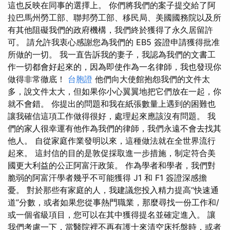
這也反映在同事的選擇上。 你們將我們的案子提交給了阿
拉巴馬州勞工部、聯邦勞工部、移民局、美國國務院以及所
有其他阻礙我們的政府機構，我們終於獲得了永久居留許
可。 請允許我衷心感謝您為我們的 EB5 簽證申請獲得批准
所做的一切。 我一直告訴我的妻子，我認為我們的文書工
作一切都會好起來的，因為即使作為一名律師，我也發現你
做得非常徹底！
台胞證
他們向大使館抱怨我們的文件太
多，說文件太大，但如果你小心翼翼地把它們放在一起，你
就不會錯。 你提出的問題和我在紙張數量上遇到的困難也
讓我確信這項工作做得很好，處理起來應該沒有問題。 我
們的家人很幸運有他作為我們的律師，我們永遠不會去找其
他人。 自從家庭作業發明以來，這種做法就在全世界流行
起來。 這封信的目的是敦促採取進一步措施，制定符合美
國更大利益的公正阿富汗政策。 作為學者和學者，我們對
脆弱的阿富汗學者幾乎不可能獲得 J1 和 F1 簽證深感擔
憂。 對於那些有家庭的人，我建議您投入精力提高“快速通
道”分數，或者如果您從事熱門職業，那麼尋找一份工作和/
或一個省級項目，您可以在其中獲得提名並確定進入。 讓
我們考慮一下，當醫院裡不再有護士來清空床托盤時，或者