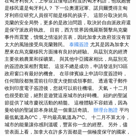
在匈牙利長大，上學並且懂母語程度的匈牙利語，他或她會
是移民還是匈牙利人？ 下一位奧運冠軍、諾貝爾獎得主匈
牙利癌症研究人員很可能是移民的孩子。 這部分取決於烏
克蘭的安全局勢，更多的是政治問題，取決於自由派政府還
是保守派政府執政。 目前，西方世界因俄羅斯襲擊烏克蘭
事件而震驚，憤慨之情溢於言表，因此加拿大政府並沒有冒
太大的風險接受烏克蘭難民。
泰國簽證
尤其是因為加拿大
歷來在烏克蘭移民方面擁有良好的經驗。 烏茲別克的經濟
主要依賴農業和採礦業。 與其他中亞國家相比，烏茲別克
的簽證政策相對寬鬆。 這並不總是成功，申請發送到13區
政府窗口有最好的機會。 在菲律賓線上申請印度簽證時，
任何階段都無需前往印度大使館或領事館。 透過電子郵件
收到印度電子簽證後，您就可以前往機場。 天氣 - 十二月
也很受歡迎，絕對是遊覽這座城市的好時機。 紐約的聖誕
節提供了城市慶祝活動的精髓。 這種體驗不容錯過，因為
曼哈頓的聖誕節本身就是一個童話奇蹟。
辦理台胞證
平均
最低氣溫為0℃，平均最高氣溫為7℃。 十二月不算太冷，
城市的能量讓你感到溫暖，豐富你一生的經歷。 另外，儘
管表面上看，加拿大在許多方面都是一個極度保守的國家，