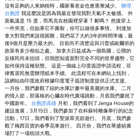
沒有足夠的人來納稅時，國家養老金也會逐漸減少。
辦理
台胞證
我這麼說是因為我最近發現我對天氣不太敏感。 外
面氣溫是 15 度，而馬克在校園裡穿著 T 卹嗎？ 然後穿上
一件夾克，但如果它不撕裂，你可以做很多事情。 到達加
拿大對我們來說很困難，我們花了大約3年的時間準備，最
後9個月是壓力最大的。 目前尚不清楚這與川普或歐爾班的
政策有多少相似之處。 加拿大日益成為一個島國，公開的
反移民尚未抬頭，但我想知道面對完全不同的世界趨勢，它
如何保持這種狀態。 這是一個線上印度簽證申請流程，菲
律賓居民無需辦理紙本手續。 此流程可在本網站上找到，
該網站由印度政府根據印度電子簽證制度提供正式支援。
一月份，我們參觀了紐約水庫計畫中最美麗的水庫。 二月
的情人節，部落格的心臟在時代廣場跳動，月底我們慶祝了
中國新年。
台胞證高雄
月初，我們看到了Jenga House的
建設進展，3月15日，我們參加了在科蘇特雕像舉行的紀念
活動，17日，我們看到了聖派翠克節遊行。 月底，我們參
觀了梅西百貨的春季花車遊行。 四月份，我們在華盛頓廣
場打了一場枕頭大戰。