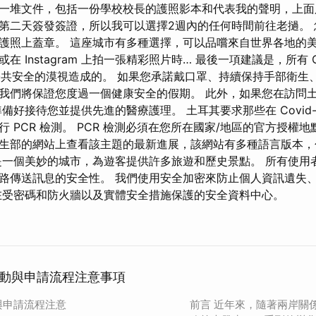
一堆文件，包括一份學校校長的護照影本和代表我的聲明，上面
第二天簽發簽證，所以我可以選擇2週內的任何時間前往老撾。
護照上蓋章。 這座城市有多種選擇，可以品嚐來自世界各地的美
 Instagram 上拍一張精彩照片時… 最後一項建議是，所有 CO
對公共安全的漠視造成的。 如果您承諾戴口罩、持續保持手部衛生
我們將保證您度過一個健康安全的假期。 此外，如果您在訪問
已準備好接待您並提供先進的醫療護理。 土耳其要求那些在 Covid-
 PCR 檢測。 PCR 檢測必須在您所在國家/地區的官方授權地
生部的網站上查看該主題的最新進展，該網站有​​多種語言版本
是一個美妙的城市，為遊客提供許多旅遊和歷史景點。 所有使用
路傳送訊息的安全性。 我們使用安全加密來防止個人資訊遺失
在受密碼和防火牆以及實體安全措施保護的安全資料中心。
動與申請流程注意事項
與申請流程注意
前言 近年來，隨著兩岸關