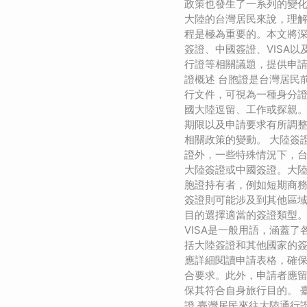
政策也發生了一系列的變
大陸的台灣居民來說，理
程是極為重要的。本文將
簽證、中國簽證、VISA
行證等相關議題，提供申請
證概述 台胞證是台灣居民
行文件，可視為一種身分
國大陸逗留、工作或探親
期限以及申請要求有所調
相關政策的變動。 大陸簽
證外，一些特殊情況下，
大陸簽證或中國簽證。大
胞證持有者，例如短期商
簽證則可能涉及到其他區
目的選擇適當的簽證類型。 
VISA是一般用語，涵蓋
括大陸簽證和其他國家的簽
應詳細閱讀申請表格，確
合要求。此外，申請者應
保其符合自身旅行目的。 
證 臺灣居民來往大陸通行