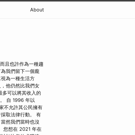
About
子，而且也許作為一種趨
有為我們留下一個龐
其視為一種生活方
人，他仍然比我們女
最多可以將其收入的
自 1996 年以
國家不允許其公民擁有
採取法律行動。 有
，當然我們當時也沒
想在 2021 年在