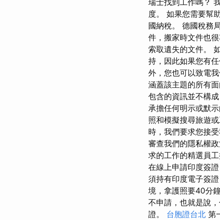
瑞士找到工作嗎？ 
度。 如果您需要幫
國納稅。 德國稅務
件，搬家時文件也很
索取遺失的文件。 如果
持，因此如果您有任
外，您也可以致電我們
涵蓋該主題的所有面
包含的資訊並不構成 W
承擔任何明示或默示
照和模擬搜尋旅遊或
時，我們要求您接受
審查我們的隱私權
求的工作的精選員工
在線上申請印度簽證
須持有印度電子簽證
境，拿護照要40分
不申請，也就是說，
證。
台胞證台北
第