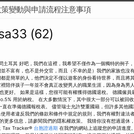
政策變動與申請流程注意事項
sa33 (62)
 期間訪問土耳其 好吧，我們在這裡，我希望不僅作為一個獨特的例
們並不富有，也不是外交官，而且（不幸的是）我們的家族也沒
們都是簡單的人，他們決定不僅以遊客的身份看待世界，而且將
家裡陪伴孩子一年並不會真正改變男人的職業生涯，因為身為男
也更好。 如果是這樣，您很可能有權獲得德國退稅。 德國僱員
wo.5% 用於納稅。 在大多數情況下，其中很大一部分可以被回收。 
com 一直在準備德國報稅表。 儘管瑞士允許雙重國籍，但許多其他
果使用者違反我們的條款和條件中規定的規則，我們有權對違法者
的更多信息，請參閱我們的隱私權政策。 我猜你沒有想過退休
ax Tracker®
台胞證過期
在我們的網站上追蹤您的申請進度。 您