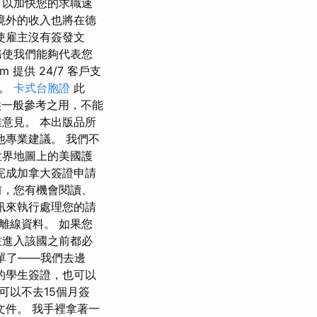
可以加快您的求職速
境外的收入也將在德
使雇主沒有簽發文
務使我們能夠代表您
提供 24/7 客戶支
題。
卡式台胞證
此
僅供一般參考之用，不能
意見。 本出版品所
或其他專業建議。 我們不
世界地圖上的美國護
完成加拿大簽證申請
前，您有機會閱讀、
訊來執行處理您的請
離線資料。 如果您
在進入該國之前都必
單了——我們去邊
的學生簽證，也可以
可以不去15個月簽
件。 我手裡拿著一