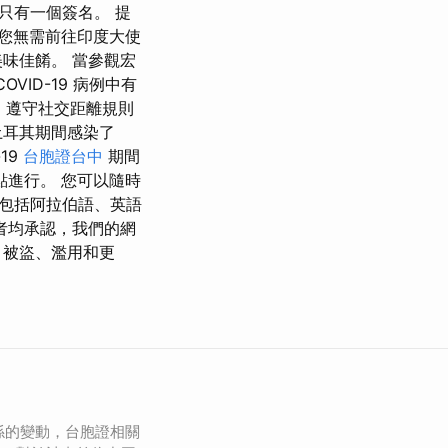
只有一個簽名。 提
 您無需前往印度大使
味佳餚。 當參觀宏
VID-19 病例中有
、遵守社交距離規則
土耳其期間感染了
19
台胞證台中
期間
點進行。 您可以隨時
，包括阿拉伯語、英語
者均承認，我們的網
、被盜、濫用和更
係的變動，台胞證相關