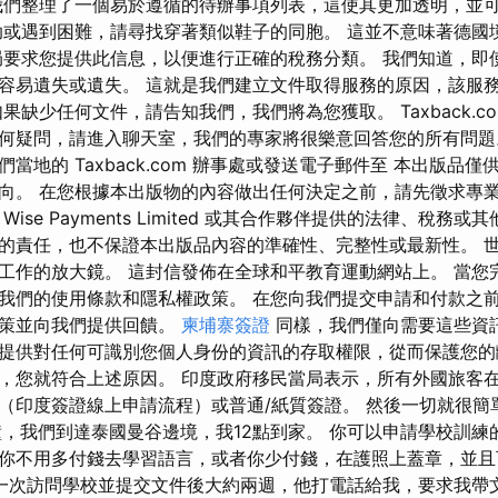
我們整理了一個易於遵循的待辦事項列表，這使其更加透明，並
助或遇到困難，請尋找穿著類似鞋子的同胞。 這並不意味著德國
局要求您提供此信息，以便進行正確的稅務分類。 我們知道，即
容易遺失或遺失。 這就是我們建立文件取得服務的原因，該服
缺少任何文件，請告知我們，我們將為您獲取。 Taxback.com 
何疑問，請進入聊天室，我們的專家將很樂意回答您的所有問
當地的 Taxback.com 辦事處或發送電子郵件至 本出版品
向。 在您根據本出版物的內容做出任何決定之前，請先徵求專業
ise Payments Limited 或其合作夥伴提供的法律、稅務
的責任，也不保證本出版品內容的準確性、完整性或最新性。 
工作的放大鏡。 這封信發佈在全球和平教育運動網站上。 當您
我們的使用條款和隱私權政策。 在您向我們提交申請和付款之
政策並向我們提供回饋。
柬埔寨簽證
同樣，我們僅向需要這些資
提供對任何可識別您個人身份的資訊的存取權限，從而保護您的
，您就符合上述原因。 印度政府移民當局表示，所有外國旅客
（印度簽證線上申請流程）或普通/紙質簽證。 然後一切就很簡
鐘，我們到達泰國曼谷邊境，我12點到家。 你可以申請學校訓練
你不用多付錢去學習語言，或者你少付錢，在護照上蓋章，並且
一次訪問學校並提交文件後大約兩週，他打電話給我，要求我帶文