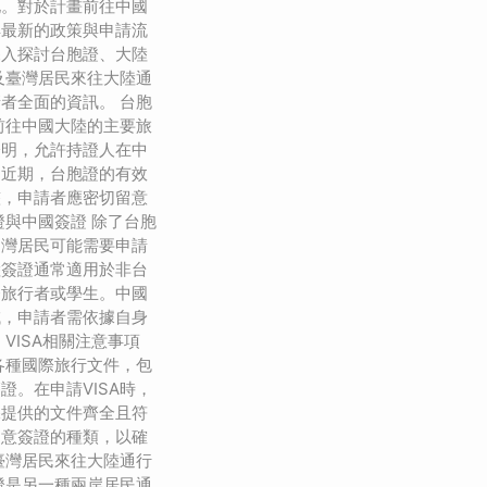
化。對於計畫前往中國
解最新的政策與申請流
深入探討台胞證、大陸
以及臺灣居民來往大陸通
者全面的資訊。 台胞
前往中國大陸的主要旅
證明，允許持證人在中
。近期，台胞證的有效
整，申請者應密切留意
證與中國簽證 除了台胞
台灣居民可能需要申請
陸簽證通常適用於非台
務旅行者或學生。中國
域，申請者需依據自身
VISA相關注意事項
了各種國際旅行文件，包
證。在申請VISA時，
保提供的文件齊全且符
留意簽證的種類，以確
臺灣居民來往大陸通行
證是另一種兩岸居民通