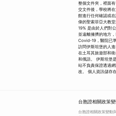
整個文件夾，裡面有
交文件後，學校將在
館進行任何確認或在
偉的聖索菲亞大教堂或在
19% 是由於人們
並遠離擁擠的地方，
Covid-19，醫院
訪問伊斯坦堡的人進行
在土耳其旅遊部和衛
和俄語。 伊斯坦堡
站不負責保證透過網
改。 個人資訊儲存
台胞證相關政策變
台胞證相關政策變動