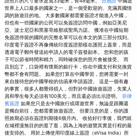
證照片的尺寸要求是寬33毫米，長48毫米。
台胞證
中國是
世界上人口最多的國家之一，是一個受歡迎的、充滿異國情
調的旅遊目的地。 大多數國家都需要簽證才能進入中國，
但也有一些國家的公民可以免簽證訪問中國，例如亞美尼
亞、波士尼亞和黑塞哥維那或聖馬力諾。 獲准在中國短期
免簽證停留的國民的完整名單可以在本文的第三部分找到。
印度電子簽證不再像傳統印度簽證那樣在護照上蓋章，而是
透過電子郵件發送給申請人的電子簽發副本。 您和您的孩
子可以節省時間和精力，同時確保您的照片會被接受。 而
且別忘了，口袋裡有懷斯的銀行卡，你在中國支付和兌換貨
幣都不會有問題。 如果您打算在中國學習，您將需要一封
來自接待您的中國學校的信函來申請簽證。 這是一個有趣
的事實，很多人都覺得煩人，但對於中國旅遊簽證，失業人
員和學生每天必須有100美元，而且還必須出示證明。
菲律
賓簽證
如果您只是去中國旅行或環遊世界，無論是跟團還
是獨自前往，您都需要旅遊簽證。 但要注意的是，你的護
照效期必須在簽證到期後6個月內。 收拾好行李後，我們就
在城裡漫無目的的逛了逛，因為上海的遊覽其實是行程的最
後安排的。 用於上傳使用印度線上簽證（eVisa India）所