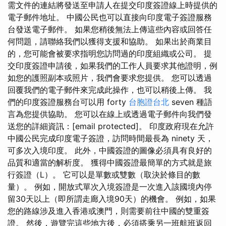
需文件的連結將發送至申請人在提交印度簽證線上時提供的
電子郵件地址。 中國公民也可以直接向印度電子簽證服務
台發送電子郵件。 如果您稍後無法上傳這些內容或回答任
何問題，請聯絡我們以獲得支援和協助。 如果出於商業目
的，您可能會被要求指明您訪問過的印度組織或公司。 提
交印度簽證申請後，如果我們的工作人員要求其他證明，例
如您的護照副本或照片，我們會要求您提供。 您可以透過
回覆我們的電子郵件來完成此操作，也可以稍後上傳。 我
們的印度簽證服務台可以用 forty
台胞證台北
seven 種語
言為您提供協助。 您可以在線上或透過電子郵件向我們發
送您的詳細資訊：[email protected]。 印度政府現在允許
中國公民完成印度電子簽證，訪問時間最長為 ninety 天，
可多次入境印度。 此外，中國簽證的圖像必須具有良好的
品質和適當的解析度。 獲得中國簽證最簡單的方式就是旅
行簽證（L）。 它可以是單數或雙數（取決於條目的數
量）。 例如，開放式單次入境簽證是一次進入該國境內停
留30天以上（即所謂走廊入境90天）的機會。 例如，如果
您的路線涉及進入香港或澳門，則需要前往中國的雙重簽
證。 然後，遊覽完這些地方後，必須搭乘另一班航班返回