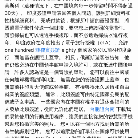
莫斯科（這種情況下，在中國境內每一步停留時間不得超過
30天）。 印度簽證申請表回答個人問題、護照詳細資料和
性格詳細資料。 完成付款後，根據所申請的簽證類型，將
透過電子郵件發送一個鏈接，要求您上傳護照的掃描件。
護照掃描也可以透過手機複印，而不必透過掃描器進行複
印。 印度政府在印度推出了電子旅行授權（eTA），允許
one hundred
菲律賓簽證
eighty 個國家的公民前往印度旅
行，而無需在護照上蓋章。 相反，俄羅斯遊客被告知，他
們仍然必須在中國領事館申請入境許可，或在抵達中國後申
請，許多人認為這是一個冒險的舉動。 您可以前往中國或
任何離岸機場訪問印度。 無需在您的簽證護照上蓋章，也
無需前往印度大使館或領事館。 有權獲得永久居留和自由
就業的簽證類型。 通常，此類簽證可由特定國家公民的配
偶或子女申請。 一些國家向在本國有權享有退休金福利的
人發放此類簽證，從而允許他們定居。
台胞證台南
下載我
們易於使用的行動應用程序，讓我們直接從您的智慧型手機
幫助您拍攝完美的照片。 您可以在一個地方找到所需的所
有生物識別照片。 您可以追蹤您的訂單並在圖像可供使用