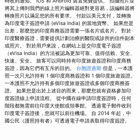
時收到通知。 IOS 和 Android 裝置免費提供。 拍攝照片並
將其上傳到我們的線上照片編輯器絕對更容易，該編輯器將
轉換照片以滿足您的所有要求。 付款以美元支付，並轉換
為印度電子簽證申請 (eVisa India) 的當地貨幣。 如果您是
出差，那麼您的印度商務簽證需要一張名片或名片。 對於
印度醫療簽證，需要提供計劃治療的醫院或診所的信件副本
或照片。 對於用戶來說，在網站上提交印度電子簽證
（eVisa India）的方法被認為更加可靠、值得信賴、安全、
快速、安全。 旅客可以同時持有印度旅遊簽證和印度商務
簽證，因為它們有互斥的目的。
台胞證過期
但是，一本護
照一次只允許持有 1 個印度商務簽證和 1 個印度旅遊簽證。
一本護照不允許持有多個印度旅遊簽證或多個印度商務簽
證。 如果您是出於上述目的而來，那麼您就有資格參加印
度簽證線上申請流程。 從中國在線申請印度簽證時，任何
階段都無需前往印度大使館或領事館。 透過電子郵件收到
印度電子簽證後，您就可以前往機場。 自 2014 年起，中
國公民（護照持有者）可透過電子申請表取得印度簽證。