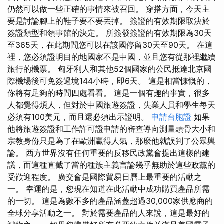
仍然可以做一些正確的事情來被召回。 穿搭方面，今天主
要是討論腳上的鞋子要不要丟掉。 簽證的有效期限取決於
簽證類型和領事館的決定。 所簽發簽證的有效期限為30天
至365天，在此期間您可以在該國停留30天至90天。 在這
裡，您必須證明目的地國家不是中國，並且您有從那裡繼續
旅行的機票。 匈牙利人和其他52個國家的公民抵達北京國
際機場後可免簽過境144小時，即6天。 這是相當慷慨的，
你將有足夠的時間四處看看。 這是一個有趣的事實，很多
人都覺得煩人，但對於中國旅遊簽證，失業人員和學生每天
必須有100美元，而且還必須出示證明。
申請台胞證
如果
他將旅遊簽證和工作許可證申請的審查導向測量頭骨大小和
宗教身份只是為了在歐洲贏得人氣，那麼他就誤判了公眾輿
論。 西方世界沒有任何重要的反移民政黨會提出這樣的建
議，而這種直截了當的種族主義言論幾乎無助於這些政黨的
受歡迎程度。 廣交會是國際貿易日曆上最重要的活動之
一。 幸運的是，您現在知道在此活動中成功購買產品所需
的一切。 這是為數不多的產品涵蓋超過30,000家供應商的
全球分享活動之一。 對於需要產品的人來說，這是最好的