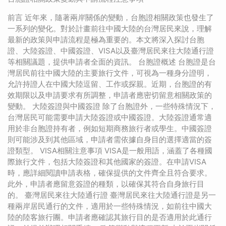
前言 近年來，隨著兩岸關係的變動，台胞證相關政策也發生了
一系列的變化。對於計畫前往中國大陸的台灣居民來說，理解
最新的政策與申請流程是極為重要的。本文將深入探討台胞
證、大陸簽證、中國簽證、VISA以及臺灣居民來往大陸通行證
等相關議題，提供申請者全面的資訊。 台胞證概述 台胞證是台
灣居民前往中國大陸的主要旅行文件，可視為一種身分證明，
允許持證人在中國大陸逗留、工作或探親。近期，台胞證的有
效期限以及申請要求有所調整，申請者應密切留意相關政策的
變動。 大陸簽證與中國簽證 除了台胞證外，一些特殊情況下，
台灣居民可能需要申請大陸簽證或中國簽證。大陸簽證通常適
用於非台胞證持有者，例如短期商務旅行者或學生。中國簽證
則可能涉及到其他區域，申請者需依據自身目的選擇適當的簽
證類型。 VISA相關注意事項 VISA是一般用語，涵蓋了各種國
際旅行文件，包括大陸簽證和其他國家的簽證。在申請VISA
時，應詳細閱讀申請表格，確保提供的文件齊全且符合要求。
此外，申請者應留意簽證的種類，以確保其符合自身旅行目
的。 臺灣居民來往大陸通行證 臺灣居民來往大陸通行證是另一
種兩岸居民通行的文件，適用於一些特殊情況，如前往中國大
陸的陸客旅行團。申請者應確認其旅行目的是否適用於此通行