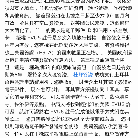
阿爾巴尼亞駐您所在國家/地區大使館的網站下載。 表格必
須以英文填寫，並包含您的詳細資料、護照號碼、旅行計劃
和其他資訊。 該簽證必須在出境之日起至少六 (6) 個月內
有效，並且具有空白簽證頁。 對英國公民來說，這個過程
大大簡化了。 唯一的要求是電子郵件 ID 和信用卡或金融
卡。 授權 EVUS 註冊是多次入境旅行授權，自簽發之日起
兩年內有效，您有權在此期間多次入境美國。 有資格獲得
線上美國簽證（ESTA）的國家數量正在增加。 美國政府認
為這是申請短期簽證的首選方法。 第三種是旅遊電子簽
證，這是一種為期5年的印度旅遊簽證，自簽發之日起有效
期為5年，屬於多次入境簽證。
杜拜簽證
成功支付土耳其
旅遊簽證申請費用後，您將收到一封包含土耳其電子簽證的
電子郵件。 現在您可以持土耳其官方簽證訪問土耳其，享
受它的美麗和文化。 可以看到聖索菲亞大教堂、藍色清真
寺、特洛伊等景點。 申請人將收到經批准的美國 EVUS 許
可證，該許可證將在 EVUS 註冊完成後以電子方式附在其
護照上。 您無需將護照寄送或快遞至大使館或蓋章。 您可
以列印透過電子郵件發送給您的線上美國簽證以供妥善保
管，也可以在手機或平板電腦上保留電子版。 航空貨運方