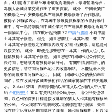
面，4月開通了青藏至布達佩斯貨運航班，每週營運兩班，
為擴大兩國商業交通作出了重要貢獻。 此外，中國最繁忙
的機場之一西安機場也與布達佩斯機場簽署了合作協議。
彼得·西雅爾多表示，在為匈中發展提供框架的五點行動計
畫中，有一點特別提到中國企業將在布達佩斯機場附近建立
一個物流中心。 請在航班起飛前 72
申請台胞證
小時申請
土耳其電子簽證。 但是，如果您前往土耳其出差，並且在
土耳其電子簽證規定的期限內沒有收到回程機票，這也是可
以接受的。 此外，即使是那些想在土耳其工作的人也可以
輕鬆獲得土耳其電子簽證。 如果您想在阿爾巴尼亞停留更
長時間，您應該考慮獲得居留許可。 有關申請居留許可的
更多信息，請訪問阿爾巴尼亞內政部網站。 不能從最不美
學的角度來看阿爾巴尼亞。 因此，阿爾巴尼亞的藝術舉世
聞名，並在收藏許多國際藝術作品的國家博物館中精美地展
示。 Saked 聲稱，自戰爭開始以來進入以色列的人中只有
約
台胞證照片
10% 有資格獲得公民身份。 這位部長也強
調，以色列的首要目標是接收逃離的猶太人和其他有權移民
的公民。 今天我將在培訓學校以這個標題進行演講，去年
我在拼字比賽休息期間講述了圓圈、她和貝爾梅斯，所以我